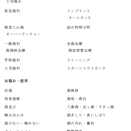
小児矯正
美容歯科
インプラント
オールオン4
精密入れ歯
詰め物被せ物
オーバーデンチャー
一般歯科
虫歯治療
歯周病治療
精密根管治療
予防歯科
クリーニング
小児歯科
スポーツマウスガード
お悩み・症状
虫歯
歯周病
知覚過敏
歯垢・歯石
歯並び
八重歯・出っ歯・すきっ歯
噛み合わせ
歯ぎしり・食いしばり
歯がない・噛めない
歯の汚れ・着色