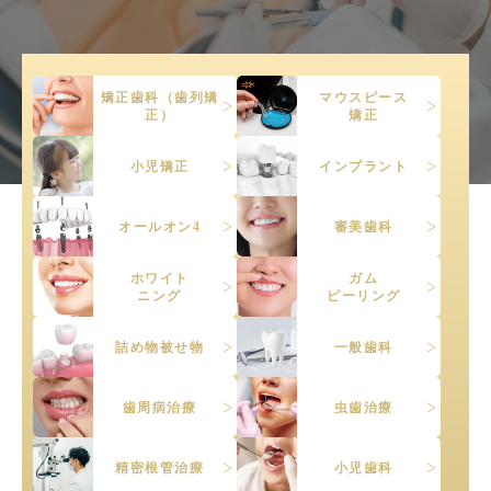
矯正歯科（歯列矯
マウスピース
正）
矯正
小児矯正
インプラント
オールオン4
審美歯科
ホワイト
ガム
ニング
ピーリング
詰め物被せ物
一般歯科
歯周病治療
虫歯治療
精密根管治療
小児歯科