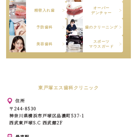
オーバー
精密入れ歯
デンチャー
予防歯科
歯のクリーニング
スポーツ
美容歯科
マウスガード
東戸塚エス歯科クリニック
住所
〒244-8530
神奈川県横浜市戸塚区品濃町537-1
西武東戸塚S.C 西武館2F
最寄駅