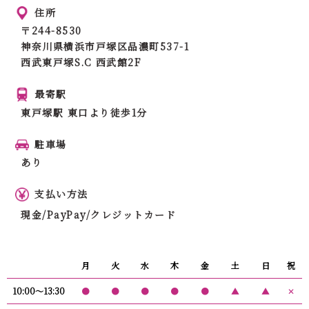
住所
〒244-8530
神奈川県横浜市戸塚区品濃町537-1
西武東戸塚S.C 西武館2F
最寄駅
東戸塚駅 東口より徒歩1分
駐車場
あり
支払い方法
現金/PayPay/クレジットカード
月
火
水
木
金
土
日
祝
10:00〜13:30
●
●
●
●
●
▲
▲
✕