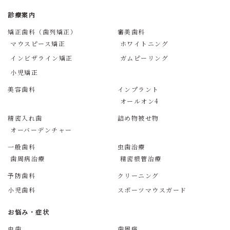
診療案内
矯正歯科（歯列矯正）
審美歯科
マウスピース矯正
ホワイトニング
インビザライン矯正
ガムピーリング
小児矯正
美容歯科
インプラント
オールオン4
精密入れ歯
詰め物被せ物
オーバーデンチャー
一般歯科
虫歯治療
歯周病治療
精密根管治療
予防歯科
クリーニング
小児歯科
スポーツマウスガード
お悩み・症状
虫歯
歯周病