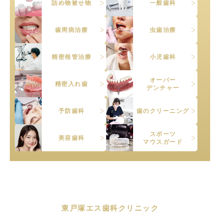
詰め物被せ物
一般歯科
歯周病治療
虫歯治療
精密根管治療
小児歯科
オーバー
精密入れ歯
デンチャー
予防歯科
歯のクリーニング
スポーツ
美容歯科
マウスガード
東戸塚エス歯科クリニック