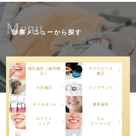
Menu
診療メニューから探す
矯正歯科（歯列矯
マウスピース
正）
矯正
小児矯正
インプラント
オールオン4
審美歯科
ホワイト
ガム
ニング
ピーリング