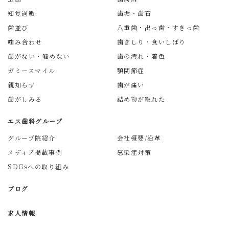
知覚過敏
歯垢・歯石
歯並び
八重歯・出っ歯・すきっ歯
噛み合わせ
歯ぎしり・食いしばり
歯がない・噛めない
歯の汚れ・着色
ガミースマイル
顎関節症
親知らず
歯が痛い
歯がしみる
詰め物が取れた
エス歯科グループ
グループ院紹介
会社概要/沿革
メディア掲載事例
感染症対策
SDGsへの取り組み
ブログ
求人情報