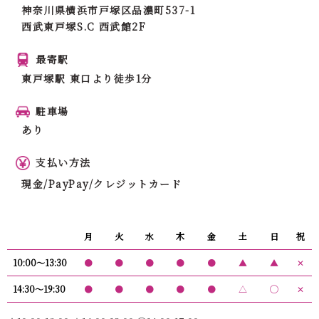
神奈川県横浜市戸塚区品濃町537-1
西武東戸塚S.C 西武館2F
最寄駅
東戸塚駅 東口より徒歩1分
駐車場
あり
支払い方法
現金/PayPay/クレジットカード
月
火
水
木
金
土
日
祝
10:00〜13:30
●
●
●
●
●
▲
▲
✕
14:30〜19:30
●
●
●
●
●
△
◯
✕