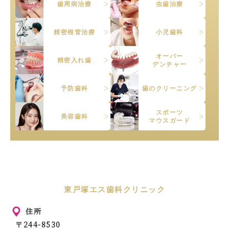
歯周病治療
虫歯治療
精密根管治療
小児歯科
オーバー
精密入れ歯
デンチャー
予防歯科
歯のクリーニング
スポーツ
美容歯科
マウスガード
東戸塚エス歯科クリニック
住所
〒244-8530