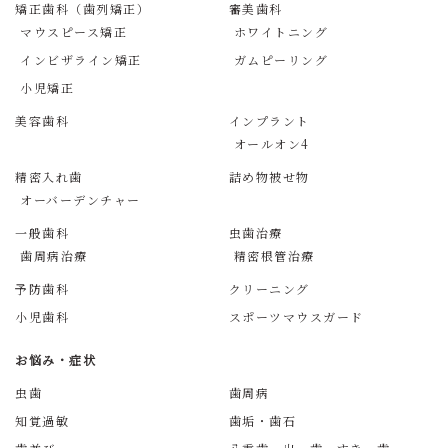
矯正歯科（歯列矯正）
審美歯科
マウスピース矯正
ホワイトニング
インビザライン矯正
ガムピーリング
小児矯正
美容歯科
インプラント
オールオン4
精密入れ歯
詰め物被せ物
オーバーデンチャー
一般歯科
虫歯治療
歯周病治療
精密根管治療
予防歯科
クリーニング
小児歯科
スポーツマウスガード
お悩み・症状
虫歯
歯周病
知覚過敏
歯垢・歯石