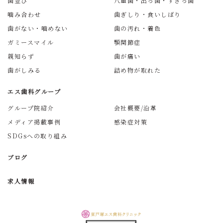
歯並び
八重歯・出っ歯・すきっ歯
噛み合わせ
歯ぎしり・食いしばり
歯がない・噛めない
歯の汚れ・着色
ガミースマイル
顎関節症
親知らず
歯が痛い
歯がしみる
詰め物が取れた
エス歯科グループ
グループ院紹介
会社概要/沿革
メディア掲載事例
感染症対策
SDGsへの取り組み
ブログ
求人情報