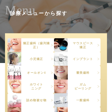
Menu
診療メニューから探す
矯正歯科（歯列矯
マウスピース
正）
矯正
小児矯正
インプラント
オールオン4
審美歯科
ホワイト
ガム
ニング
ピーリング
詰め物被せ物
一般歯科