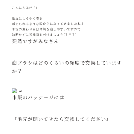
こんにちは(^ ^)
最近はようやく春を
暖かさになってきましたね♩
感じられるような
季節の変わり目は体調を崩しやすいですので
油断せずに皆様気を付けましょう(Ｔ▽Ｔ)
突然ですがみなさん
歯ブラシはどのくらいの頻度で交換しています
か？
市販のパッケージには
『毛先が開いてきたら交換してください』