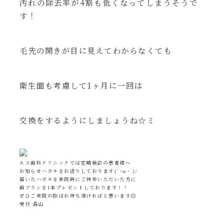
汚れの除去率が4割も低くなってしまうそうで
す！
毛先の開きが目に見えてわからなくても
衛生面も考慮して1ヶ月に一回は
交換をするようにしましょうね☆ミ
エス歯科クリニックでは定期検診の患者様へ
お知らせハガキをお送りしております(`･ω･´)/
届いたハガキを来院時にご持参いただいた方に
歯ブラシを1本プレゼントしております！！
ぜひご来院の際はお持ち頂ければと思います◎
受付 森山