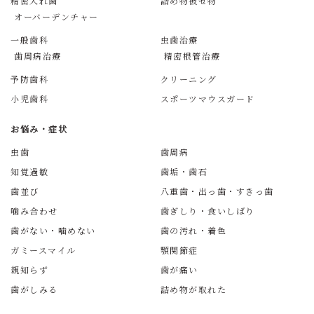
精密入れ歯
詰め物被せ物
オーバーデンチャー
一般歯科
虫歯治療
歯周病治療
精密根管治療
予防歯科
クリーニング
小児歯科
スポーツマウスガード
お悩み・症状
虫歯
歯周病
知覚過敏
歯垢・歯石
歯並び
八重歯・出っ歯・すきっ歯
噛み合わせ
歯ぎしり・食いしばり
歯がない・噛めない
歯の汚れ・着色
ガミースマイル
顎関節症
親知らず
歯が痛い
歯がしみる
詰め物が取れた