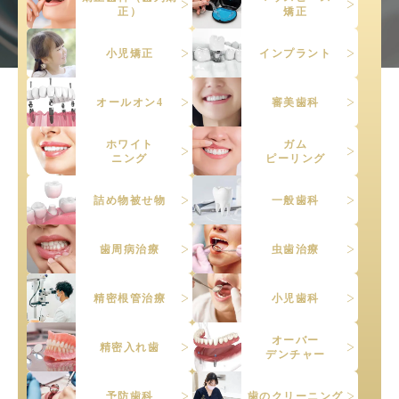
正）
矯正
小児矯正
インプラント
オールオン4
審美歯科
ホワイト
ガム
ニング
ピーリング
詰め物被せ物
一般歯科
歯周病治療
虫歯治療
精密根管治療
小児歯科
オーバー
精密入れ歯
デンチャー
予防歯科
歯のクリーニング