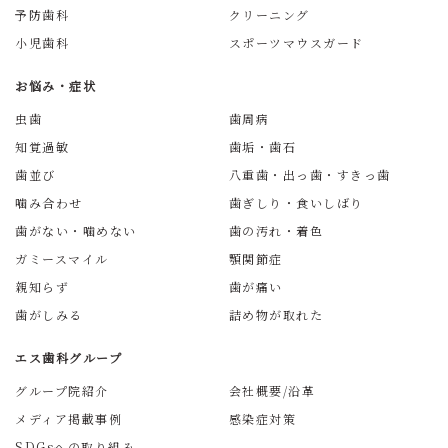
予防歯科
クリーニング
小児歯科
スポーツマウスガード
お悩み・症状
虫歯
歯周病
知覚過敏
歯垢・歯石
歯並び
八重歯・出っ歯・すきっ歯
噛み合わせ
歯ぎしり・食いしばり
歯がない・噛めない
歯の汚れ・着色
ガミースマイル
顎関節症
親知らず
歯が痛い
歯がしみる
詰め物が取れた
エス歯科グループ
グループ院紹介
会社概要/沿革
メディア掲載事例
感染症対策
SDGsへの取り組み