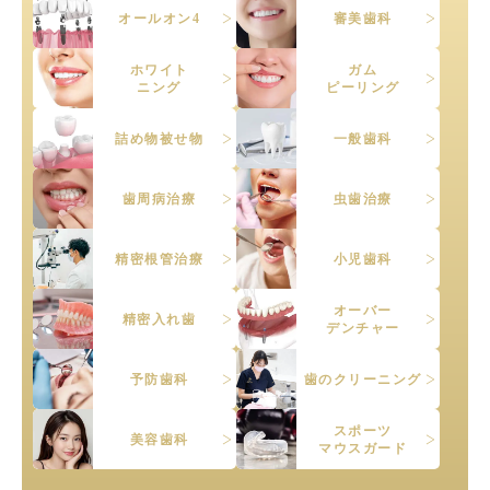
オールオン4
審美歯科
ホワイト
ガム
ニング
ピーリング
詰め物被せ物
一般歯科
歯周病治療
虫歯治療
精密根管治療
小児歯科
オーバー
精密入れ歯
デンチャー
予防歯科
歯のクリーニング
スポーツ
美容歯科
マウスガード