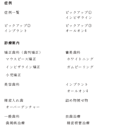
症例
症例一覧
ピックアップ①
インビザライン
ピックアップ②
ピックアップ③
インプラント
オールオン4
診療案内
矯正歯科（歯列矯正）
審美歯科
マウスピース矯正
ホワイトニング
インビザライン矯正
ガムピーリング
小児矯正
美容歯科
インプラント
オールオン4
精密入れ歯
詰め物被せ物
オーバーデンチャー
一般歯科
虫歯治療
歯周病治療
精密根管治療