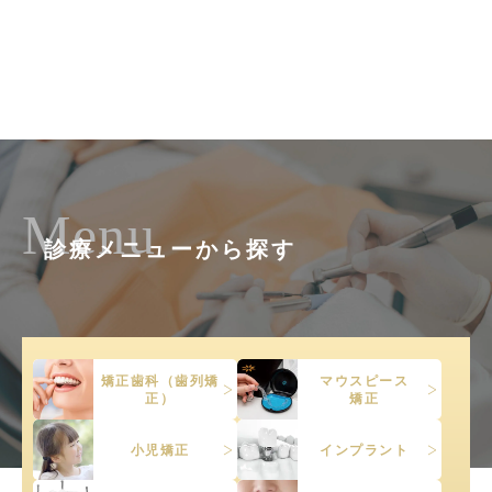
Menu
診療メニューから探す
矯正歯科（歯列矯
マウスピース
正）
矯正
小児矯正
インプラント