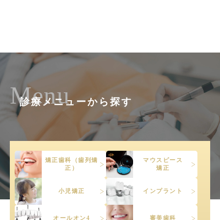
Menu
診療メニューから探す
矯正歯科（歯列矯
マウスピース
正）
矯正
小児矯正
インプラント
オールオン4
審美歯科