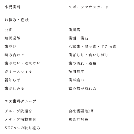
小児歯科
スポーツマウスガード
お悩み・症状
虫歯
歯周病
知覚過敏
歯垢・歯石
歯並び
八重歯・出っ歯・すきっ歯
噛み合わせ
歯ぎしり・食いしばり
歯がない・噛めない
歯の汚れ・着色
ガミースマイル
顎関節症
親知らず
歯が痛い
歯がしみる
詰め物が取れた
エス歯科グループ
グループ院紹介
会社概要/沿革
メディア掲載事例
感染症対策
SDGsへの取り組み