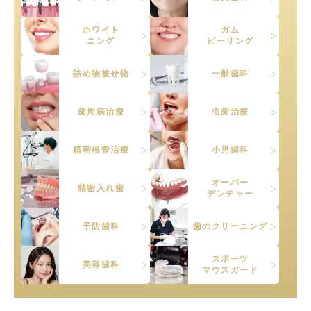
ホワイト
ガム
ニング
ピーリング
詰め物被せ物
一般歯科
歯周病治療
虫歯治療
精密根管治療
小児歯科
オーバー
精密入れ歯
デンチャー
予防歯科
歯のクリーニング
スポーツ
美容歯科
マウスガード