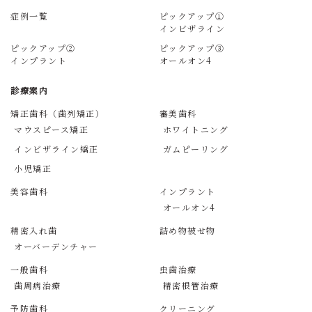
症例一覧
ピックアップ①
インビザライン
ピックアップ②
ピックアップ③
インプラント
オールオン4
診療案内
矯正歯科（歯列矯正）
審美歯科
マウスピース矯正
ホワイトニング
インビザライン矯正
ガムピーリング
小児矯正
美容歯科
インプラント
オールオン4
精密入れ歯
詰め物被せ物
オーバーデンチャー
一般歯科
虫歯治療
歯周病治療
精密根管治療
予防歯科
クリーニング