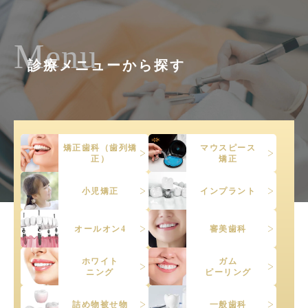
Menu
診療メニューから探す
矯正歯科（歯列矯
マウスピース
正）
矯正
小児矯正
インプラント
オールオン4
審美歯科
ホワイト
ガム
ニング
ピーリング
詰め物被せ物
一般歯科