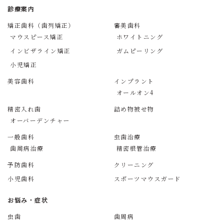
診療案内
矯正歯科（歯列矯正）
審美歯科
マウスピース矯正
ホワイトニング
インビザライン矯正
ガムピーリング
小児矯正
美容歯科
インプラント
オールオン4
精密入れ歯
詰め物被せ物
オーバーデンチャー
一般歯科
虫歯治療
歯周病治療
精密根管治療
予防歯科
クリーニング
小児歯科
スポーツマウスガード
お悩み・症状
虫歯
歯周病