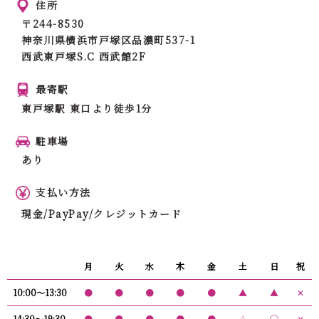
住所
〒244-8530
神奈川県横浜市戸塚区品濃町537-1
西武東戸塚S.C 西武館2F
最寄駅
東戸塚駅 東口より徒歩1分
駐車場
あり
支払い方法
現金/PayPay/クレジットカード
月
火
水
木
金
土
日
祝
10:00〜13:30
●
●
●
●
●
▲
▲
✕
14:30〜19:30
●
●
●
●
●
△
◯
✕