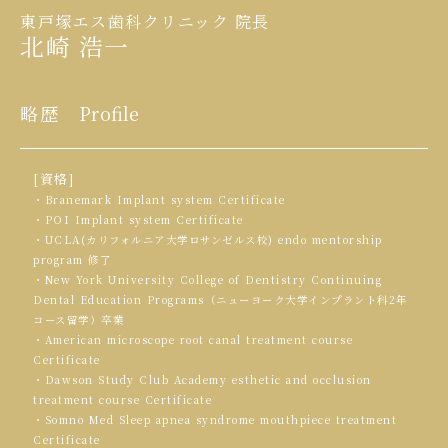
東戸塚エス歯科クリニック 院長
北崎 浩一
略歴
Profile
[資格]
・Branemark Implant system Certificate
・POI Implant system Certificate
・UCLA(カリフォルニア大学ロサンゼルス校) endo mentorship
program 修了
・New York University College of Dentistry Continuing
Dental Education Programs（ニューヨーク大学インプラント科2年
コース留学）卒業
・American microscope root canal treatment course
Certificate
・Dawson Study Club Academy esthetic and occlusion
treatment course Certificate
・Somno Med Sleep apnea syndrome mouthpiece treatment
Certificate