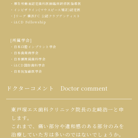
・厚生労働省認定歯科医師臨床研修医指導医
・インビザライン(マウスピース矯正)認定医
・Jリーグ 横浜FC 公認クラブデンティスト
・iACD Fellowship
[所属学会]
・日本口腔インプラント学会
・日本歯周病学会
・日本顕微鏡歯科学会
・iACD国際歯科学会
・日本抗加齢医学会
ドクターコメント
Doctor comment
東戸塚エス歯科クリニック院長の北崎浩一と申
します。
これまで、痛い部分や違和感のある部分のみを
治療していた方は多いのではないでしょうか。