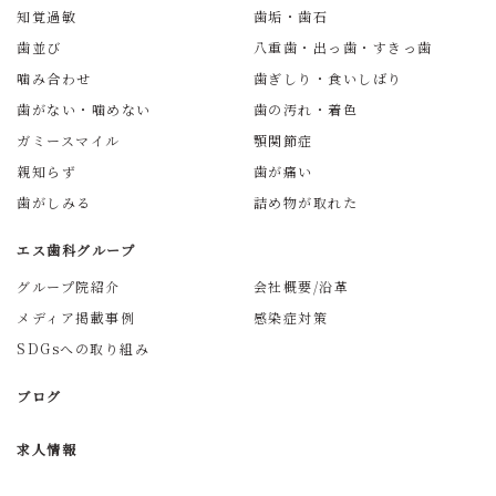
知覚過敏
歯垢・歯石
歯並び
八重歯・出っ歯・すきっ歯
噛み合わせ
歯ぎしり・食いしばり
歯がない・噛めない
歯の汚れ・着色
ガミースマイル
顎関節症
親知らず
歯が痛い
歯がしみる
詰め物が取れた
エス歯科グループ
グループ院紹介
会社概要/沿革
メディア掲載事例
感染症対策
SDGsへの取り組み
ブログ
求人情報