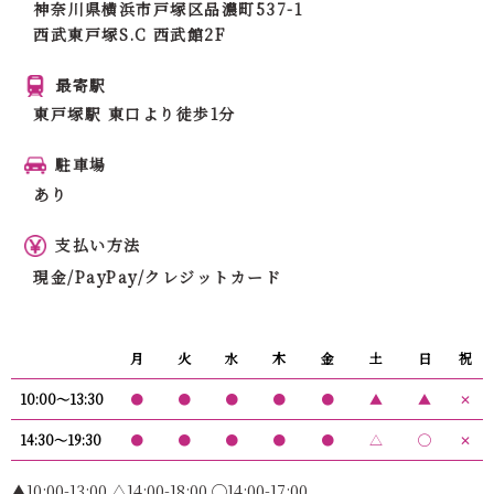
神奈川県横浜市戸塚区品濃町537-1
西武東戸塚S.C 西武館2F
最寄駅
東戸塚駅 東口より徒歩1分
駐車場
あり
支払い方法
現金/PayPay/クレジットカード
月
火
水
木
金
土
日
祝
10:00〜13:30
●
●
●
●
●
▲
▲
✕
14:30〜19:30
●
●
●
●
●
△
◯
✕
▲10:00-13:00 △14:00-18:00 ◯14:00-17:00