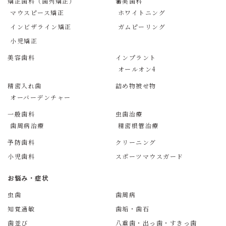
矯正歯科（歯列矯正）
審美歯科
マウスピース矯正
ホワイトニング
インビザライン矯正
ガムピーリング
小児矯正
美容歯科
インプラント
オールオン4
精密入れ歯
詰め物被せ物
オーバーデンチャー
一般歯科
虫歯治療
歯周病治療
精密根管治療
予防歯科
クリーニング
小児歯科
スポーツマウスガード
お悩み・症状
虫歯
歯周病
知覚過敏
歯垢・歯石
歯並び
八重歯・出っ歯・すきっ歯