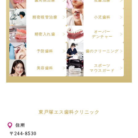
歯周病治療
虫歯治療
精密根管治療
小児歯科
オーバー
精密入れ歯
デンチャー
予防歯科
歯のクリーニング
スポーツ
美容歯科
マウスガード
東戸塚エス歯科クリニック
住所
〒244-8530