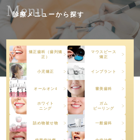
Menu
診療メニューから探す
矯正歯科（歯列矯
マウスピース
正）
矯正
小児矯正
インプラント
オールオン4
審美歯科
ホワイト
ガム
ニング
ピーリング
詰め物被せ物
一般歯科